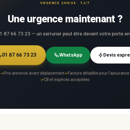
URGENCE 24H/24 · 7J/7
Une urgence maintenant ?
1 87 66 73 23 — un serrurier peut être devant votre porte e
01 87 66 73 23
WhatsApp
Devis expr
✓
Prix annoncé avant déplacement
✓
Facture détaillée pour l’assurance
✓
CB et espèces acceptées