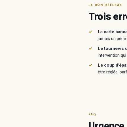
LE BON RÉFLEXE
Trois er
La carte banca
jamais un pêne
Le tournevis d
intervention qui
Le coup d’épa
être réglée, pa
FAQ
Urgence 