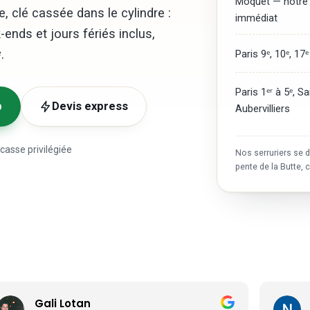
Môquet — notre 
e, clé cassée dans le cylindre :
immédiat
-ends et jours fériés inclus,
.
Paris 9ᵉ, 10ᵉ, 17ᵉ
Paris 1ᵉʳ à 5ᵉ, S
p
Devis express
Aubervilliers
casse privilégiée
Nos serruriers se d
pente de la Butte, 
NiXo