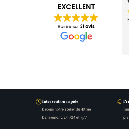
il y a 4 jours
EXCELLENT
Merci! Hyper rapide et serviable
Basée sur
31 avis
Intervention rapide
Pr
Depuis notre atelier du 43 rue
Tar
Damrémont, 24h/24 et 7j/7.
pla