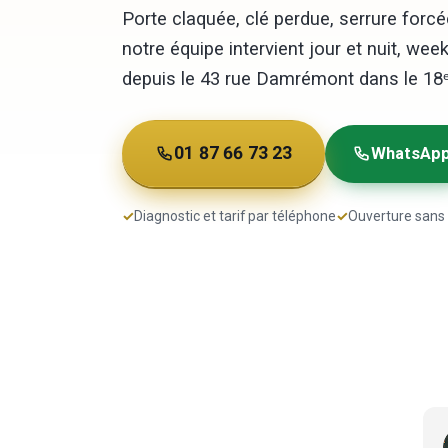
Porte claquée, clé perdue, serrure forcé
notre équipe intervient jour et nuit, week
depuis le 43 rue Damrémont dans le 18ᵉ
01 87 66 73 23
WhatsAp
✓
Diagnostic et tarif par téléphone
✓
Ouverture sans 
Gali Lotan