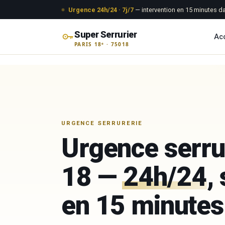
Aller au contenu
Urgence 24h/24 · 7j/7
— intervention en 15 minutes da
Super Serrurier
Acc
PARIS 18ᵉ · 75018
Aller
au
contenu
URGENCE SERRURERIE
Urgence serru
18 —
24h/24
,
en 15 minutes