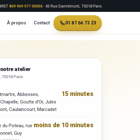
SIRET
809 949 977 00056
· 43 Rue Damrémont, 75018 Paris
01 87 66 73 23
À propos
Contact
notre atelier
 75018 Paris
15 minutes
tmartre, Abbesses,
 Chapelle, Goutte d’Or, Jules
ont, Caulaincourt, Marcadet
moins de 10 minutes
ue du Poteau, rue
onnet, Guy