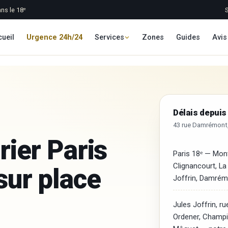
ns le 18ᵉ
ueil
Urgence 24h/24
Services
Zones
Guides
Avis
Délais depuis 
43 rue Damrémont,
rier Paris
Paris 18ᵉ — Mon
Clignancourt, La
 sur place
Joffrin, Damrém
Jules Joffrin, r
Ordener, Champi