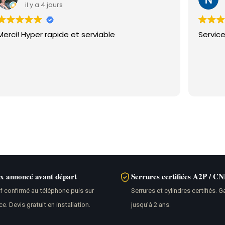
il y a 1 mois
Service efficace, ponctuel et compétent.
Je
r
Sa
gr
te
Li
br
ix annoncé avant départ
Serrures certifiées A2P / C
if confirmé au téléphone puis sur
Serrures et cylindres certifiés. G
ce. Devis gratuit en installation.
jusqu’à 2 ans.