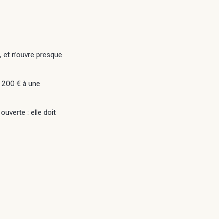
, et n’ouvre presque
z 200 € à une
uverte : elle doit