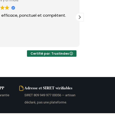
il y a 1 mois
il y a 5
Service efficace, ponctuel et compétent.
Je tiens à sou
renforcement
Samuel a trai
grande fluidi
techniciens p
Lire la suite
bravo ! EDL
Certifié par: Trustindex
NPP
Adresse et SIRET vérifiables
arantie
SIRET 809 949 977 00056 — artisan
déclaré, pas une plateforme.