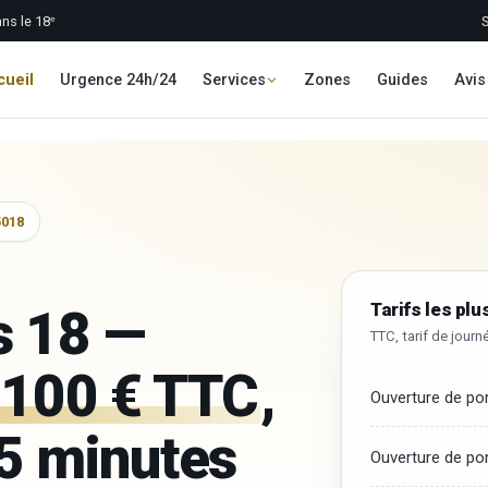
ns le 18ᵉ
cueil
Urgence 24h/24
Services
Zones
Guides
Avis
5018
Tarifs les pl
s 18 —
TTC, tarif de jour
100 € TTC
,
Ouverture de po
15 minutes
Ouverture de po