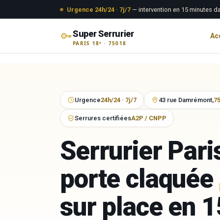
Aller au contenu
Urgence 24h/24 · 7j/7
— intervention en 15 minutes da
Super Serrurier
Ac
PARIS 18ᵉ · 75018
Aller
au
contenu
Urgence
24h/24 · 7j/7
43 rue Damrémont,
7
Serrures certifiées
A2P / CNPP
Serrurier Pari
porte claquée
sur place en 