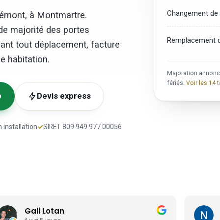
Changement de c
mrémont, à Montmartre.
de majorité des portes
Remplacement d
vant tout déplacement, facture
e habitation.
Majoration annoncé
fériés.
Voir les 14 t
p
Devis express
 installation
✓
SIRET 809 949 977 00056
Gali Lotan