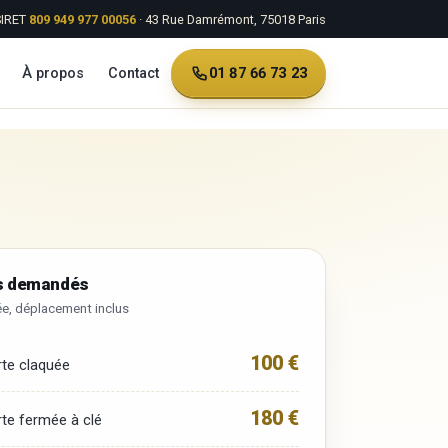
SIRET
809 949 977 00056
· 43 Rue Damrémont, 75018 Paris
01 87 66 73 23
À propos
Contact
us demandés
née, déplacement inclus
100 €
rte claquée
180 €
rte fermée à clé