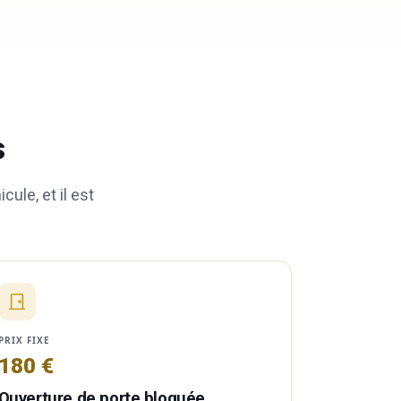
s
ule, et il est
PRIX FIXE
180 €
Ouverture de porte bloquée