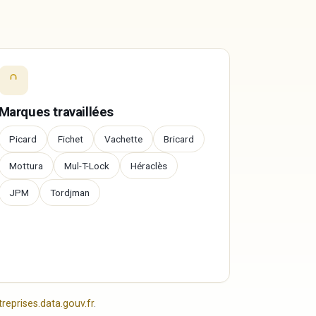
Marques travaillées
Picard
Fichet
Vachette
Bricard
Mottura
Mul-T-Lock
Héraclès
JPM
Tordjman
reprises.data.gouv.fr
.