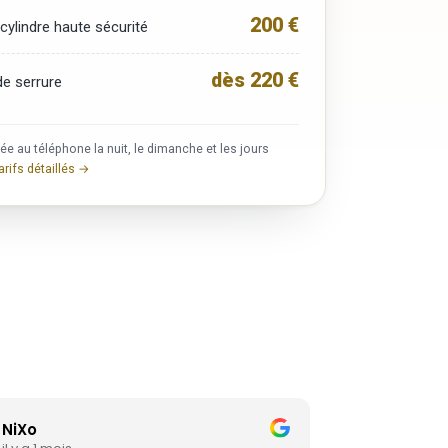
200 €
ylindre haute sécurité
dès 220 €
e serrure
e au téléphone la nuit, le dimanche et les jours
arifs détaillés →
NiXo
Emman