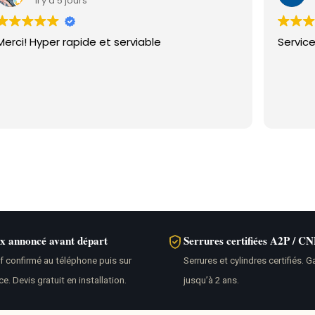
il y a 5 jours
Merci! Hyper rapide et serviable
ix annoncé avant départ
Serrures certifiées A2P / C
if confirmé au téléphone puis sur
Serrures et cylindres certifiés. G
ce. Devis gratuit en installation.
jusqu’à 2 ans.