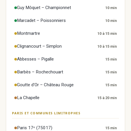
ne cliquez pas. Elle affiche notre fiche, sa note et
Guy Môquet – Championnet
10 min
ses avis.
Marcadet – Poissonniers
10 min
Montmartre
10 à 15 min
Clignancourt – Simplon
10 à 15 min
Abbesses – Pigalle
15 min
Barbès – Rochechouart
15 min
Goutte d'Or – Château Rouge
15 min
La Chapelle
15 à 20 min
PARIS ET COMMUNES LIMITROPHES
Paris 17ᵉ (75017)
15 min