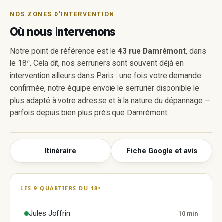
NOS ZONES D'INTERVENTION
Où nous intervenons
Notre point de référence est le
43 rue Damrémont
, dans
le 18ᵉ. Cela dit, nos serruriers sont souvent déjà en
intervention ailleurs dans Paris : une fois votre demande
confirmée, notre équipe envoie le serrurier disponible le
plus adapté à votre adresse et à la nature du dépannage —
parfois depuis bien plus près que Damrémont.
Itinéraire
Fiche Google et avis
Super Serrurier Paris 18
43 rue Damrémont, 75018 Paris
LES 9 QUARTIERS DU 18ᵉ
Afficher la carte Google
La carte n'est chargée qu'à votre demande :
Jules Joffrin
10 min
aucun cookie Google n'est déposé tant que vous