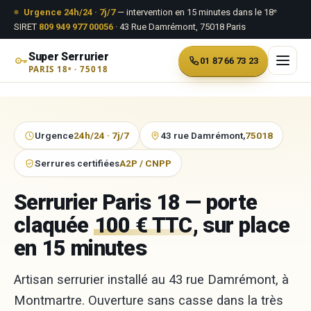
Aller au contenu
Urgence 24h/24 · 7j/7
— intervention en 15 minutes dans le 18ᵉ
SIRET
809 949 977 00056
· 43 Rue Damrémont, 75018 Paris
Super Serrurier
01 87 66 73 23
PARIS 18ᵉ · 75018
Aller
au
Urgence
24h/24 · 7j/7
43 rue Damrémont,
75018
contenu
Serrures certifiées
A2P / CNPP
Serrurier Paris 18 — porte
claquée
100 € TTC
, sur place
en 15 minutes
Artisan serrurier installé au 43 rue Damrémont, à
Montmartre. Ouverture sans casse dans la très