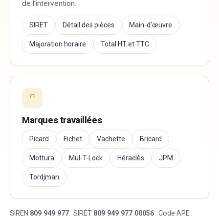
de l’intervention.
SIRET
Détail des pièces
Main-d’œuvre
Majoration horaire
Total HT et TTC
Marques travaillées
Picard
Fichet
Vachette
Bricard
Mottura
Mul-T-Lock
Héraclès
JPM
Tordjman
SIREN
809 949 977
· SIRET
809 949 977 00056
· Code APE