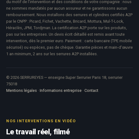
du motif de l'intervention et des conditions de votre compagnie : nous
ne sommes mandatés par aucun assureur et ne garantissons aucun
remboursement. Nous installons des serrures et cylindres certifiés A2P
par le CNPP : Picard, Fichet, Vachette, Bricard, Mottura, Mul-T-Lock,
Héraclès, JPM, Tordjman. La certification A2P porte sur les produits,
pas sur les entreprises. Un devis écrit détaillé est remis avant toute
intervention, dès le premier euro. Paiement : carte bancaire (TPE mobile
sécurisé) ou espèces, pas de chèque. Garantie pièces et main-d'œuvre
1 an minimum, 2 ans sur les serrures A2P installées.
© 2026 SERRUREYES — enseigne Super Serrurier Paris 18, serrurier
75018
Mentions légales
·
Informations entreprise
·
Contact
NOS INTERVENTIONS EN VIDÉO
Le travail réel, filmé