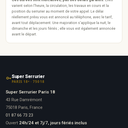
varient selon l'heure, la circulation, les travaux en cours et la
position du serrurier au moment de votre appel. Le délai
réellement prévu vous est annoncé au téléphone, avec le tarif,
avant tout déplacement. Une majoration s'applique la nuit, le
dimanche et les jours fériés ; elle vous est également annoncée
avant le départ.
Super Serrurier
PARIS 18ᵉ · 75018
Super Serrurier Paris 18
43 Rue Damrémont
75018 Paris, France
01 87 66 73 23
Ouvert
24h/24 et 7j/7, jours fériés inclus