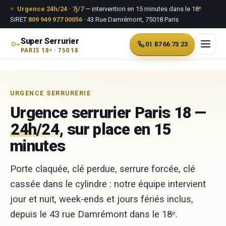
Aller au contenu
Urgence 24h/24 · 7j/7
— intervention en 15 minutes dans le 18ᵉ
SIRET
809 949 977 00056
· 43 Rue Damrémont, 75018 Paris
Super Serrurier
01 87 66 73 23
PARIS 18ᵉ · 75018
Aller
au
URGENCE SERRURERIE
contenu
Urgence serrurier Paris 18 —
24h/24
, sur place en 15
minutes
Porte claquée, clé perdue, serrure forcée, clé
cassée dans le cylindre : notre équipe intervient
jour et nuit, week-ends et jours fériés inclus,
depuis le 43 rue Damrémont dans le 18ᵉ.