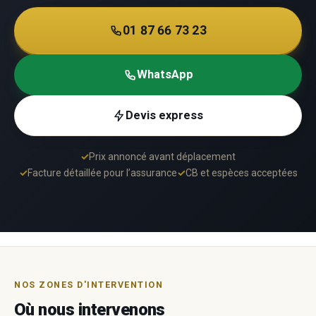
01 87 66 73 23
WhatsApp
Devis express
✓
Prix annoncé avant déplacement
✓
Facture détaillée pour l’assurance
✓
CB et espèces acceptées
NOS ZONES D'INTERVENTION
Où nous intervenons