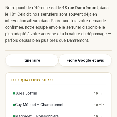
Notre point de référence est le
43 rue Damrémont
, dans
le 18ᵉ. Cela dit, nos serruriers sont souvent déjà en
intervention ailleurs dans Paris : une fois votre demande
confirmée, notre équipe envoie le serrurier disponible le
plus adapté à votre adresse et à la nature du dépannage —
parfois depuis bien plus près que Damrémont.
Itinéraire
Fiche Google et avis
Super Serrurier Paris 18
43 rue Damrémont, 75018 Paris
LES 9 QUARTIERS DU 18ᵉ
Afficher la carte Google
La carte n'est chargée qu'à votre demande :
Jules Joffrin
10 min
aucun cookie Google n'est déposé tant que vous
ne cliquez pas. Elle affiche notre fiche, sa note et
Guy Môquet – Championnet
10 min
ses avis.
Marcadet – Poissonniers
10 min