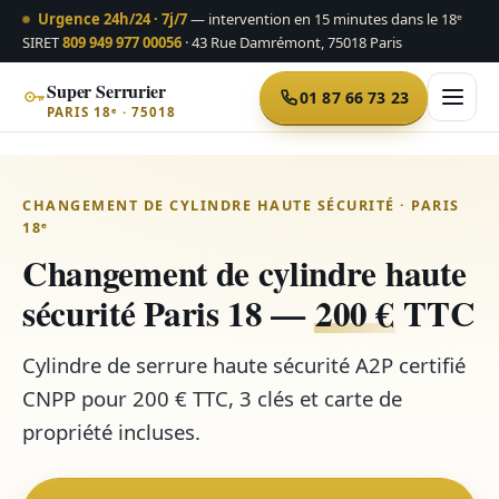
Urgence 24h/24 · 7j/7
— intervention en 15 minutes dans le 18ᵉ
SIRET
809 949 977 00056
· 43 Rue Damrémont, 75018 Paris
Super Serrurier
01 87 66 73 23
PARIS 18ᵉ · 75018
Aller
au
CHANGEMENT DE CYLINDRE HAUTE SÉCURITÉ · PARIS
contenu
18ᵉ
Changement de cylindre haute
sécurité Paris 18 —
200 €
TTC
Cylindre de serrure haute sécurité A2P certifié
CNPP pour 200 € TTC, 3 clés et carte de
propriété incluses.