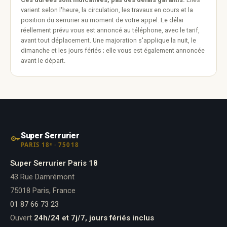
varient selon l'heure, la circulation, les travaux en cours et la
position du serrurier au moment de votre appel. Le délai
réellement prévu vous est annoncé au téléphone, avec le tarif,
avant tout déplacement. Une majoration s'applique la nuit, le
dimanche et les jours fériés ; elle vous est également annoncée
avant le départ.
Super Serrurier
PARIS 18ᵉ · 75018
Super Serrurier Paris 18
43 Rue Damrémont
75018 Paris, France
01 87 66 73 23
Ouvert
24h/24 et 7j/7, jours fériés inclus