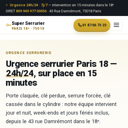
Aller au contenu
Urgence 24h/24 · 7j/7
— intervention en 15 minutes dans le 18ᵉ
SIRET
809 949 977 00056
· 43 Rue Damrémont, 75018 Paris
Super Serrurier
01 87 66 73 23
PARIS 18ᵉ · 75018
Aller
au
URGENCE SERRURERIE
contenu
Urgence serrurier Paris 18 —
24h/24
, sur place en 15
minutes
Porte claquée, clé perdue, serrure forcée, clé
cassée dans le cylindre : notre équipe intervient
jour et nuit, week-ends et jours fériés inclus,
depuis le 43 rue Damrémont dans le 18ᵉ.