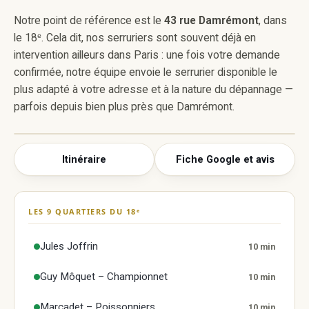
Notre point de référence est le
43 rue Damrémont
, dans
le 18ᵉ. Cela dit, nos serruriers sont souvent déjà en
intervention ailleurs dans Paris : une fois votre demande
confirmée, notre équipe envoie le serrurier disponible le
plus adapté à votre adresse et à la nature du dépannage —
parfois depuis bien plus près que Damrémont.
Itinéraire
Fiche Google et avis
Super Serrurier Paris 18
43 rue Damrémont, 75018 Paris
LES 9 QUARTIERS DU 18ᵉ
Afficher la carte Google
La carte n'est chargée qu'à votre demande :
Jules Joffrin
10 min
aucun cookie Google n'est déposé tant que vous
ne cliquez pas. Elle affiche notre fiche, sa note et
Guy Môquet – Championnet
10 min
ses avis.
Marcadet – Poissonniers
10 min