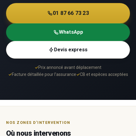
01 87 66 73 23
WhatsApp
Devis express
✓
Prix annoncé avant déplacement
✓
Facture détaillée pour l’assurance
✓
CB et espèces acceptées
NOS ZONES D'INTERVENTION
Où nous intervenons