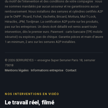
du motif de l'intervention et des conditions de votre compagnie : nous
ne sommes mandatés par aucun assureur et ne garantissons aucun
remboursement. Nous installons des serrures et cylindres certifiés A2P
par le CNPP : Picard, Fichet, Vachette, Bricard, Mottura, Mul-T-Lock,
Héraclès, JPM, Tordjman. La certification A2P porte sur les produits,
pas sur les entreprises. Un devis écrit détaillé est remis avant toute
intervention, dès le premier euro. Paiement : carte bancaire (TPE mobile
sécurisé) ou espèces, pas de chèque. Garantie pièces et main-d'œuvre
1 an minimum, 2 ans sur les serrures A2P installées.
© 2026 SERRUREYES — enseigne Super Serrurier Paris 18, serrurier
75018
Mentions légales
·
Informations entreprise
·
Contact
NOS INTERVENTIONS EN VIDÉO
Le travail réel, filmé