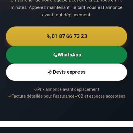
minutes. Appelez maintenant : le tarif vous est annoncé
avant tout déplacement.
01 87 66 73 23
WhatsApp
Devis express
✓
Prix annoncé avant déplacement
✓
Facture détaillée pour l’assurance
✓
CB et espèces acceptées