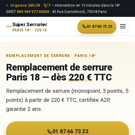
Aller au contenu
Urgence 24h/24 · 7j/7
— intervention en 15 minutes dans le 18ᵉ
SIRET
809 949 977 00056
· 43 Rue Damrémont, 75018 Paris
Super Serrurier
01 87 66 73 23
PARIS 18ᵉ · 75018
Aller
au
REMPLACEMENT DE SERRURE · PARIS 18ᵉ
contenu
Remplacement de serrure
Paris 18 — dès
220 €
TTC
Remplacement de serrure (monopoint, 3 points, 5
points) à partir de 220 € TTC, certifiée A2P,
garantie 2 ans.
01 87 66 73 23