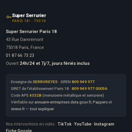
Super Serrurier
PARIS 18ᵉ · 75018
Super Serrurier Paris 18
43 Rue Damrémont
75018 Paris, France
01 87 66 73 23
Ouvert
24h/24 et 7j/7, jours fériés inclus
Enseigne de
SERRUREYES
· SIREN
809 949 977
SIRET de l'établissement Paris 18 :
809 949 977 00056
Code APE
4332B
(menuiserie métallique et serrurerie)
Vérifiable sur
annuaire-entreprises.data.gouv.fr
,
Pappers
et
sirene.fr
—
tout expliquer
Nos interventions en vidéo :
TikTok
·
YouTube
·
Instagram
·
Fiche Google