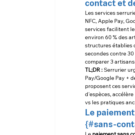
contact et d
Les services serrur
NFC, Apple Pay, Goog
services facilitent l
environ 60 % des a
structures établies 
secondes contre 30 
comparer 3 artisans
TL;DR :
 Serrurier u
Pay/Google Pay + d
proposent ces servic
d'espèces, accélère l
vs les pratiques anc
Le paiement 
{#sans-cont
Le 
paiement sans c