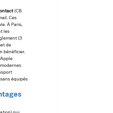
ontact
 (CB 
il. Ces 
e. À Paris, 
 les 
glement (3 
et de 
 bénéficier.
/Apple 
 modernes 
nsport 
tisans équipés 
ntages 
tion) qui 