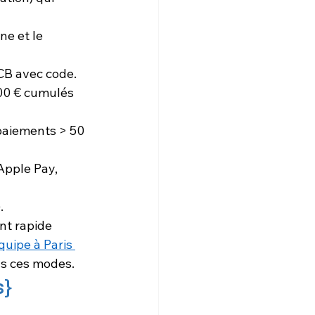
e et le 
CB avec code.
500 € cumulés 
 paiements > 50 
Apple Pay, 
.
nt rapide 
quipe à Paris 
us ces modes.
s}