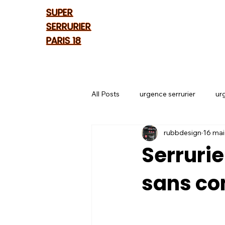
SUPER
SERRURIER
PARIS 18
All Posts
urgence serrurier
ur
rubbdesign
16 mai
Serruri
sans con