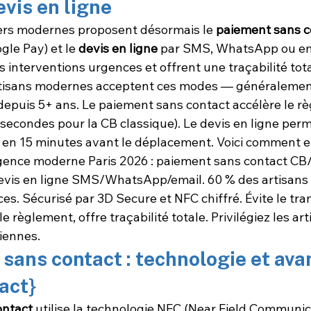
evis en ligne
iers modernes proposent désormais le 
paiement sans c
le Pay) et le 
devis en ligne
 par SMS, WhatsApp ou ema
es interventions urgences et offrent une traçabilité total
rtisans modernes acceptent ces modes — généralement
depuis 5+ ans. Le paiement sans contact accélère le rè
secondes pour la CB classique). Le devis en ligne perm
 en 15 minutes avant le déplacement. Voici comment en
rgence moderne Paris 2026 : paiement sans contact CB
evis en ligne SMS/WhatsApp/email. 60 % des artisans
es. Sécurisé par 3D Secure et NFC chiffré. Évite le tra
e règlement, offre traçabilité totale. Privilégiez les ar
iennes.
sans contact : technologie et ava
act}
ontact
 utilise la technologie NFC (Near Field Communica