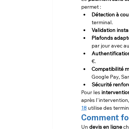
permet :
Détection à cou
terminal.
Validation inst
Plafonds adapt
par jour avec au
Authentificatio
€.
Compatibilité m
Google Pay, Sa
Sécurité renfor
Pour les 
interventio
après l'intervention
18
 utilise des ter
Comment fon
Un 
devis en ligne
 c