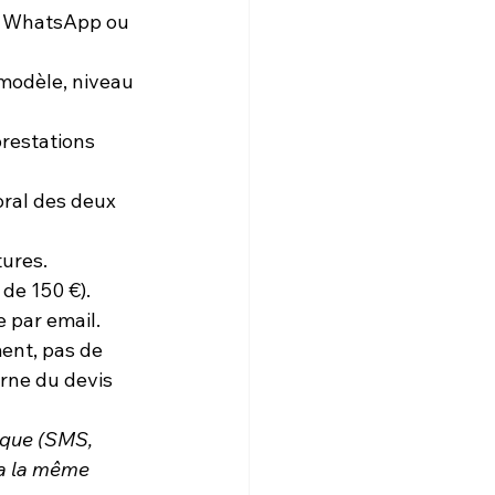
S, WhatsApp ou 
 modèle, niveau 
restations 
ral des deux 
tures.
 de 150 €).
 par email.
ent, pas de 
erne du devis 
ique (SMS, 
 a la même 