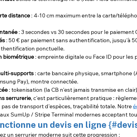
rte distance
 : 4-10 cm maximum entre la carte/téléphon
antanée
 : 3 secondes vs 30 secondes pour le paiement 
és
 : 50 € par paiement sans authentification, jusqu'à 
thentification ponctuelle.
n biométrique
 : empreinte digitale ou Face ID pour les
ulti-supports
 : carte bancaire physique, smartphone (
msung Pay), montre connectée.
cée
 : tokenisation (la CB n'est jamais transmise en clair)
ns serrurerie
, c'est particulièrement pratique : règleme
, pas de transport d'espèces, traçabilité totale. Notre 
é
minaux SumUp / Stripe Terminal modernes acceptant to
ctionne un devis en ligne {#devi
hez un serrurier moderne suit cette progression :