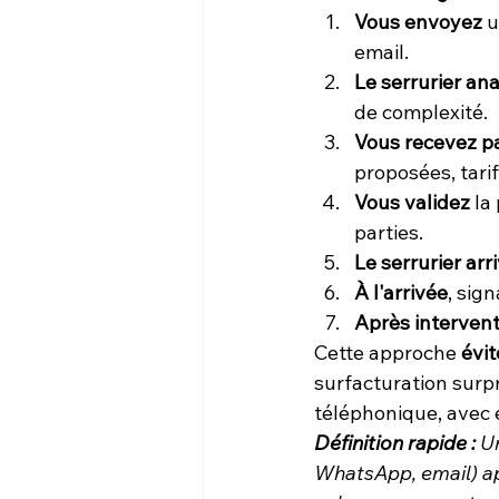
Vous envoyez
 
email.
Le serrurier an
de complexité.
Vous recevez pa
proposées, tarif
Vous validez
 l
parties.
Le serrurier arr
À l'arrivée
, sig
Après intervent
Cette approche 
évit
surfacturation surpr
téléphonique, avec e
Définition rapide :
 U
WhatsApp, email) apr