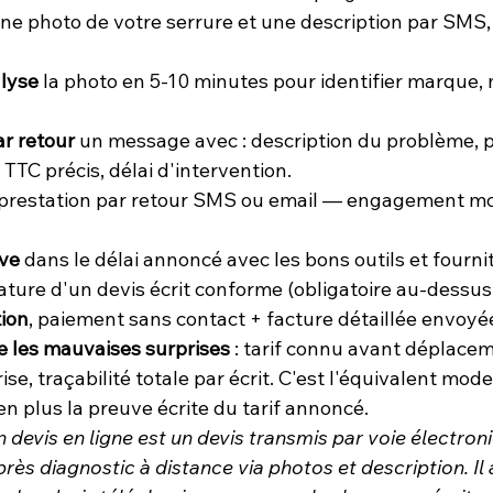
une photo de votre serrure et une description par SM
alyse
 la photo en 5-10 minutes pour identifier marque,
r retour
 un message avec : description du problème, p
 TTC précis, délai d'intervention.
a prestation par retour SMS ou email — engagement mo
ive
 dans le délai annoncé avec les bons outils et fourni
nature d'un devis écrit conforme (obligatoire au-dessus
ion
, paiement sans contact + facture détaillée envoyée
e les mauvaises surprises
 : tarif connu avant déplacem
ise, traçabilité totale par écrit. C'est l'équivalent mod
n plus la preuve écrite du tarif annoncé.
n devis en ligne est un devis transmis par voie électron
ès diagnostic à distance via photos et description. Il