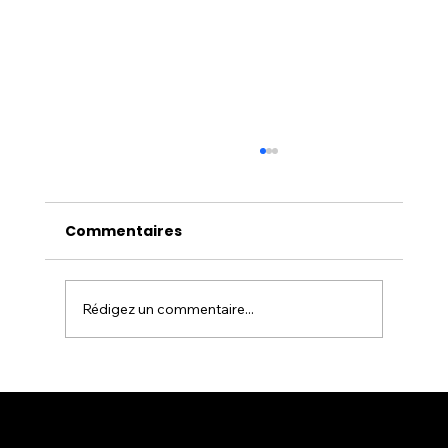
Commentaires
Rédigez un commentaire...
Serrurier Paris : un service de
serrurerie fiable pour vos urgences
et besoins du quotidien