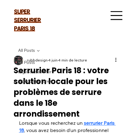
SUPER
SERRURIER
PARIS 18
All Posts
rubbdesign
4 juin
4 min de lecture
All Posts
Serrurier Paris 18 : votre
urgence serrurier
solution locale pour les
urgence serrurier
problèmes de serrure
dans le 18e
arrondissement
Lorsque vous recherchez un 
serrurier Paris 
18
, vous avez besoin d’un professionnel 