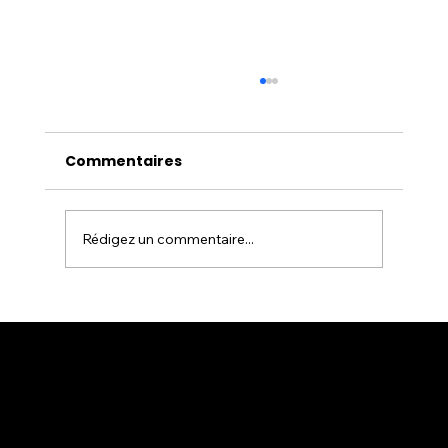
Commentaires
Rédigez un commentaire...
Serrurier Paris : un service de
serrurerie fiable pour vos urgences
et besoins du quotidien
SUPER SERRURIER PARIS 18