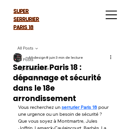
SUPER
SERRURIER
PARIS 18
All Posts
rubbdesign
8 juin
3 min de lecture
All Posts
Serrurier Paris 18 :
urgence serrurier
dépannage et sécurité
urgence serrurier
dans le 18e
arrondissement
Vous recherchez un 
serrurier Paris 18
 pour 
une urgence ou un besoin de sécurité ? 
Que vous soyez à Montmartre, Jules 
Joffrin, Lamarck-Caulaincourt, Barbès, La 