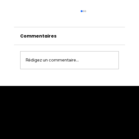
Commentaires
Rédigez un commentaire...
Serrurier Paris : un service de
serrurerie fiable pour vos urgences
et besoins du quotidien
SUPER SERRURIER PARIS 18
nos prestations