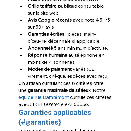
Grille tarifaire publique
 consultable 
sur le site web.
Avis Google récents
 avec note 4,5+/5 
sur 50+ avis.
Garanties écrites
 : pièces, main-
d'œuvre, décennale si applicable.
Ancienneté
 5 ans minimum d'activité.
Réponse humaine
 au téléphone en 
moins de 4 sonneries.
Modes de paiement
 variés (CB, 
virement, chèque, espèces avec reçu).
Un artisan cumulant ces 8 critères offre 
une 
garantie maximale de sérieux
. Notre 
équipe rue Damrémont
 cumule ces critères 
avec SIRET 809 949 977 00056.
Garanties applicables 
{#garanties}
Les garanties à exiger sur la facture :