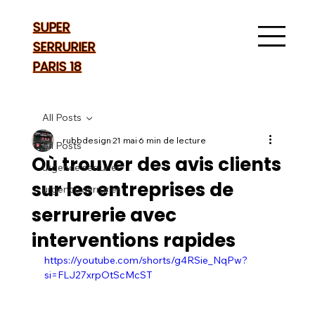
SUPER
SERRURIER
PARIS 18
All Posts
rubbdesign
21 mai
6 min de lecture
All Posts
Où trouver des avis clients
urgence serrurier
sur les entreprises de
urgence serrurier
serrurerie avec
interventions rapides
https://youtube.com/shorts/g4RSie_NqPw?
si=FLJ27xrpOtScMcST 