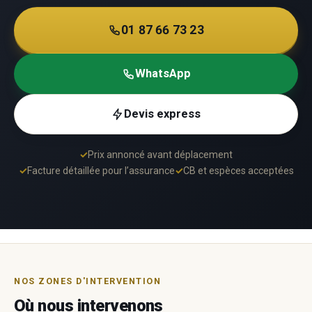
01 87 66 73 23
WhatsApp
Devis express
✓
Prix annoncé avant déplacement
✓
Facture détaillée pour l’assurance
✓
CB et espèces acceptées
NOS ZONES D'INTERVENTION
Où nous intervenons