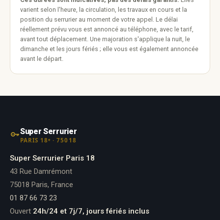
varient selon l'heure, la circulation, les travaux en cours et la
position du serrurier au moment de votre appel. Le délai
réellement prévu vous est annoncé au téléphone, avec le tarif,
avant tout déplacement. Une majoration s'applique la nuit, le
dimanche et les jours fériés ; elle vous est également annoncée
avant le départ.
Super Serrurier
PARIS 18ᵉ · 75018
Super Serrurier Paris 18
43 Rue Damrémont
75018 Paris, France
01 87 66 73 23
Ouvert
24h/24 et 7j/7, jours fériés inclus