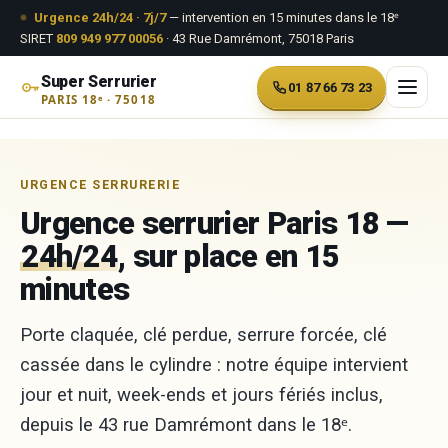
Aller au contenu
Urgence 24h/24 · 7j/7
— intervention en 15 minutes dans le 18ᵉ
SIRET
809 949 977 00056
· 43 Rue Damrémont, 75018 Paris
Super Serrurier
01 87 66 73 23
PARIS 18ᵉ · 75018
Aller
au
URGENCE SERRURERIE
contenu
Urgence serrurier Paris 18 —
24h/24
, sur place en 15
minutes
Porte claquée, clé perdue, serrure forcée, clé
cassée dans le cylindre : notre équipe intervient
jour et nuit, week-ends et jours fériés inclus,
depuis le 43 rue Damrémont dans le 18ᵉ.