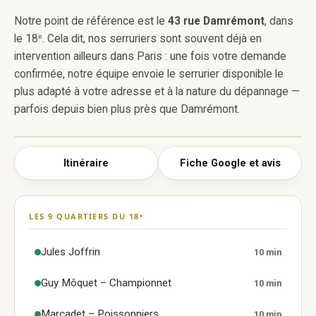
Notre point de référence est le
43 rue Damrémont
, dans
le 18ᵉ. Cela dit, nos serruriers sont souvent déjà en
intervention ailleurs dans Paris : une fois votre demande
confirmée, notre équipe envoie le serrurier disponible le
plus adapté à votre adresse et à la nature du dépannage —
parfois depuis bien plus près que Damrémont.
Itinéraire
Fiche Google et avis
Super Serrurier Paris 18
43 rue Damrémont, 75018 Paris
LES 9 QUARTIERS DU 18ᵉ
Afficher la carte Google
La carte n'est chargée qu'à votre demande :
Jules Joffrin
10 min
aucun cookie Google n'est déposé tant que vous
ne cliquez pas. Elle affiche notre fiche, sa note et
Guy Môquet – Championnet
10 min
ses avis.
Marcadet – Poissonniers
10 min