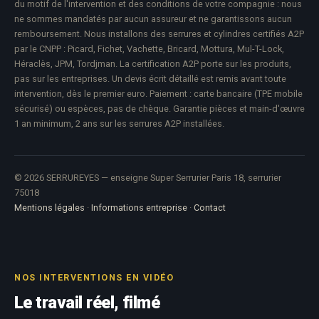
du motif de l'intervention et des conditions de votre compagnie : nous
ne sommes mandatés par aucun assureur et ne garantissons aucun
remboursement. Nous installons des serrures et cylindres certifiés A2P
par le CNPP : Picard, Fichet, Vachette, Bricard, Mottura, Mul-T-Lock,
Héraclès, JPM, Tordjman. La certification A2P porte sur les produits,
pas sur les entreprises. Un devis écrit détaillé est remis avant toute
intervention, dès le premier euro. Paiement : carte bancaire (TPE mobile
sécurisé) ou espèces, pas de chèque. Garantie pièces et main-d'œuvre
1 an minimum, 2 ans sur les serrures A2P installées.
© 2026 SERRUREYES — enseigne Super Serrurier Paris 18, serrurier
75018
Mentions légales
·
Informations entreprise
·
Contact
NOS INTERVENTIONS EN VIDÉO
Le travail réel, filmé