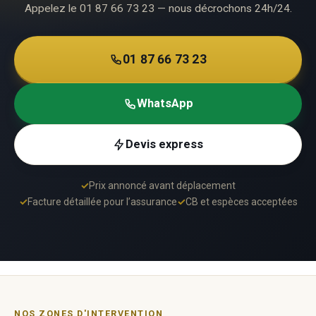
Appelez le 01 87 66 73 23 — nous décrochons 24h/24.
01 87 66 73 23
WhatsApp
Devis express
✓
Prix annoncé avant déplacement
✓
Facture détaillée pour l’assurance
✓
CB et espèces acceptées
NOS ZONES D'INTERVENTION