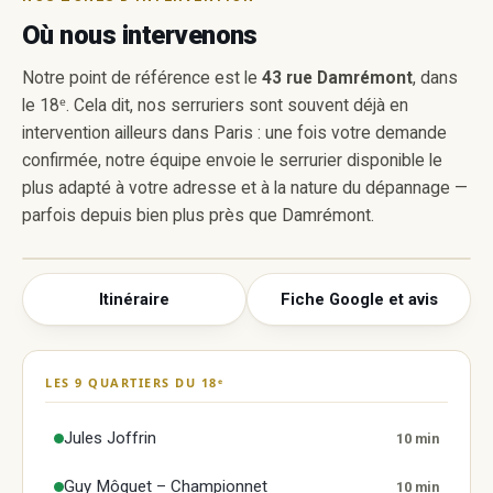
Où nous intervenons
Notre point de référence est le
43 rue Damrémont
, dans
le 18ᵉ. Cela dit, nos serruriers sont souvent déjà en
intervention ailleurs dans Paris : une fois votre demande
confirmée, notre équipe envoie le serrurier disponible le
plus adapté à votre adresse et à la nature du dépannage —
parfois depuis bien plus près que Damrémont.
Itinéraire
Fiche Google et avis
Super Serrurier Paris 18
43 rue Damrémont, 75018 Paris
LES 9 QUARTIERS DU 18ᵉ
Afficher la carte Google
La carte n'est chargée qu'à votre demande :
Jules Joffrin
10 min
aucun cookie Google n'est déposé tant que vous
ne cliquez pas. Elle affiche notre fiche, sa note et
Guy Môquet – Championnet
10 min