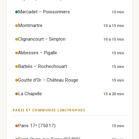
ses avis.
Marcadet – Poissonniers
10 min
Montmartre
10 à 15 min
Clignancourt – Simplon
10 à 15 min
Abbesses – Pigalle
15 min
Barbès – Rochechouart
15 min
Goutte d'Or – Château Rouge
15 min
La Chapelle
15 à 20 min
PARIS ET COMMUNES LIMITROPHES
Paris 17ᵉ (75017)
15 min