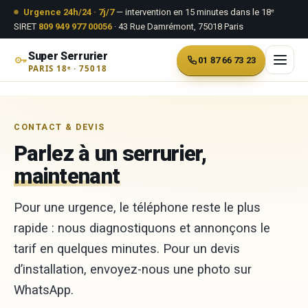
Aller au contenu
Urgence 24h/24 · 7j/7
— intervention en 15 minutes dans le 18ᵉ
SIRET
809 949 977 00056
· 43 Rue Damrémont, 75018 Paris
Super Serrurier
01 87 66 73 23
PARIS 18ᵉ · 75018
Aller
au
CONTACT & DEVIS
contenu
Parlez à un serrurier,
maintenant
Pour une urgence, le téléphone reste le plus
rapide : nous diagnostiquons et annonçons le
tarif en quelques minutes. Pour un devis
d’installation, envoyez-nous une photo sur
WhatsApp.